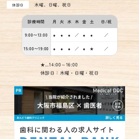
木曜、日曜、祝日
休診日
診療時間
月
火
水
木
金
土
日/祝
9:00〜13:00
●
●
●
／
●
●
／
15:00〜19:00
●
●
●
／
●
★
／
★…14:00～16:00
休診日：木曜・日曜・祝日